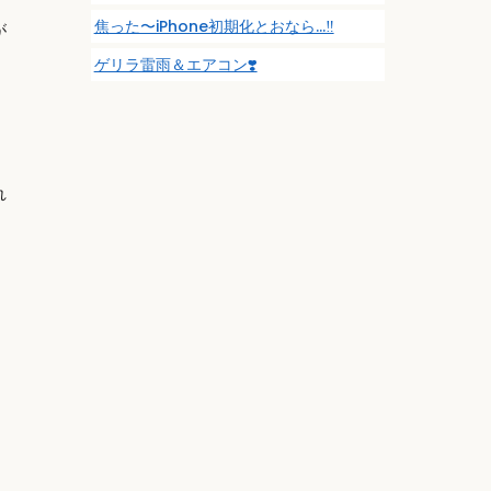
焦った〜iPhone初期化とおなら…‼️
が
ゲリラ雷雨＆エアコン❣️
れ