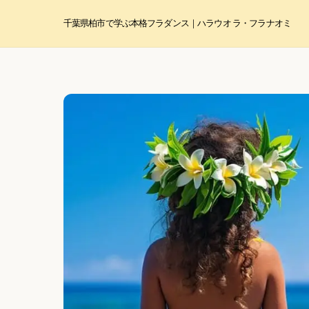
Skip
to
千葉県柏市で学ぶ本格フラダンス｜ハラウ オ ラ・フラ ナオミ
content