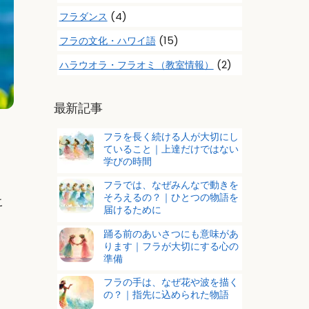
(4)
フラダンス
(15)
フラの文化・ハワイ語
(2)
ハラウオラ・フラオミ（教室情報）
最新記事
フラを長く続ける人が大切にし
ていること｜上達だけではない
学びの時間
フラでは、なぜみんなで動きを
そろえるの？｜ひとつの物語を
こ
届けるために
踊る前のあいさつにも意味があ
ります｜フラが大切にする心の
準備
フラの手は、なぜ花や波を描く
の？｜指先に込められた物語