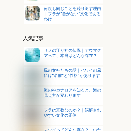
何度も同じことを繰り返す理由
｜フラが“急がない”文化である
わけ
人気記事
サメの守り神の伝説｜アウマク
アって、本当はどんな存在？
風の女神たちの話｜ハワイの風
には“名前”と“性格”があります
海の神カナロアを知ると、海の
見え方が変わります
・
フラは宗教なのか？｜誤解され
やすい文化の正体
マウイってどんな存在？｜いた