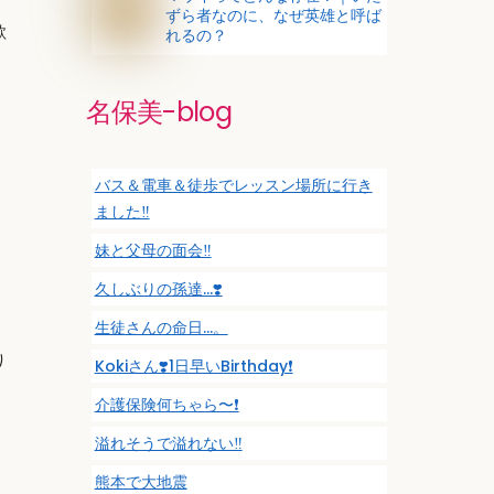
ずら者なのに、なぜ英雄と呼ば
歌
れるの？
名保美-blog
バス＆電車＆徒歩でレッスン場所に行き
ました‼️
妹と父母の面会‼️
久しぶりの孫達…❣️
生徒さんの命日…。
り
Kokiさん❣️1日早いBirthday❗️
介護保険何ちゃら〜❗️
溢れそうで溢れない‼️
熊本で大地震