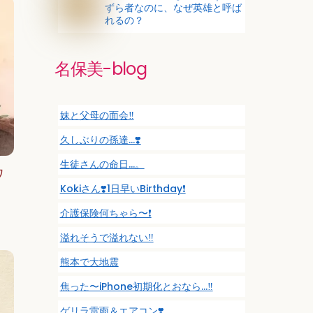
ずら者なのに、なぜ英雄と呼ば
れるの？
名保美-blog
妹と父母の面会‼️
久しぶりの孫達…❣️
生徒さんの命日…。
ワ
Kokiさん❣️1日早いBirthday❗️
介護保険何ちゃら〜❗️
溢れそうで溢れない‼️
熊本で大地震
焦った〜iPhone初期化とおなら…‼️
ゲリラ雷雨＆エアコン❣️