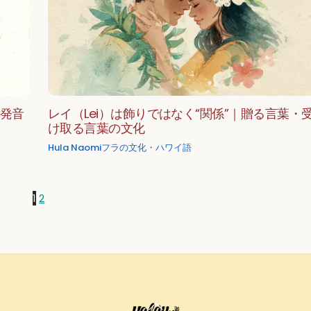
｜発音
レイ（Lei）は飾りではなく“関係”｜贈る言葉・
け取る言葉の文化
Hula Naomi
フラの文化・ハワイ語
1
2
Back
To