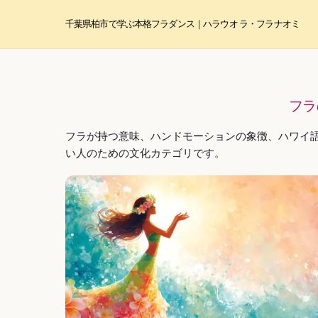
Skip
to
千葉県柏市で学ぶ本格フラダンス｜ハラウ オ ラ・フラ ナオミ
content
フラ
フラが持つ意味、ハンドモーションの象徴、ハワイ
い人のための文化カテゴリです。