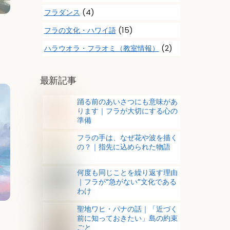
(4)
フラダンス
(15)
フラの文化・ハワイ語
(2)
ハラウオラ・フラオミ（教室情報）
最新記事
踊る前のあいさつにも意味があ
ります｜フラが大切にする心の
準備
フラの手は、なぜ花や波を描く
の？｜指先に込められた物語
何度も同じことを繰り返す理由
｜フラが“急がない”文化である
わけ
聖地ワヒ・パナの話｜「近づく
前に知っておきたい」島の約束
ごと