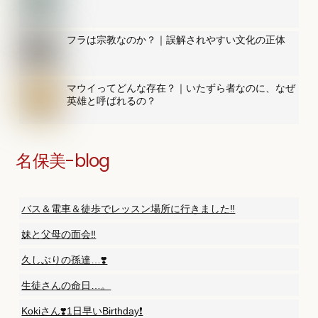
フラは宗教なのか？｜誤解されやすい文化の正体
マウイってどんな存在？｜いたずら者なのに、なぜ
英雄と呼ばれるの？
名保美-blog
バス＆電車＆徒歩でレッスン場所に行きました‼️
妹と父母の面会‼️
久しぶりの孫達…❣️
生徒さんの命日…。
Kokiさん❣️1日早いBirthday❗️