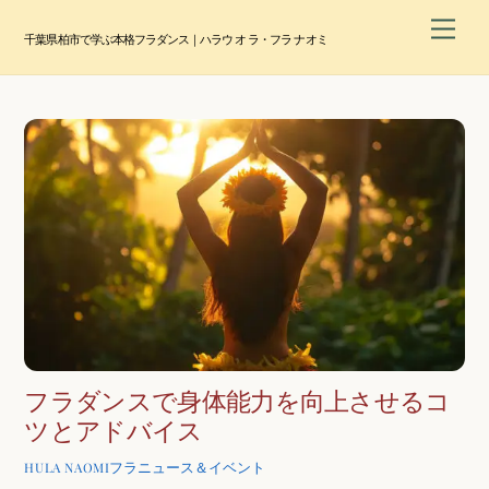
Skip
Men
to
千葉県柏市で学ぶ本格フラダンス｜ハラウ オ ラ・フラ ナオミ
content
フラダンスで身体能力を向上させるコ
ツとアドバイス
フラニュース＆イベント
HULA NAOMI