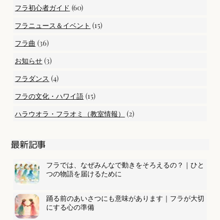
(60)
フラ初心者ガイド
(15)
フラニュース＆イベント
(36)
フラ曲
(3)
お知らせ
(4)
フラダンス
(15)
フラの文化・ハワイ語
(2)
ハラウオラ・フラオミ（教室情報）
最新記事
フラでは、なぜみんなで動きをそろえるの？｜ひと
つの物語を届けるために
踊る前のあいさつにも意味があります｜フラが大切
にする心の準備