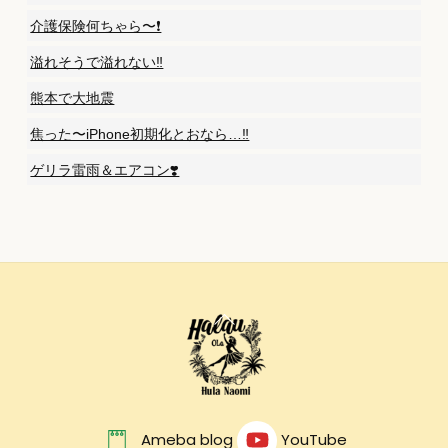
介護保険何ちゃら〜❗️
溢れそうで溢れない‼️
熊本で大地震
焦った〜iPhone初期化とおなら…‼️
ゲリラ雷雨＆エアコン❣️
Back
To
Top
Ameba blog
YouTube