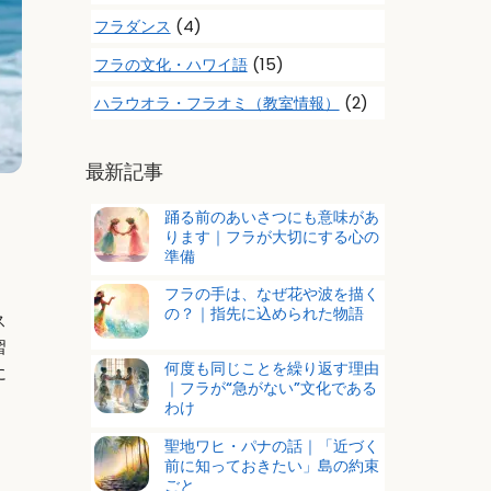
(4)
フラダンス
(15)
フラの文化・ハワイ語
(2)
ハラウオラ・フラオミ（教室情報）
最新記事
踊る前のあいさつにも意味があ
ります｜フラが大切にする心の
準備
フラの手は、なぜ花や波を描く
の？｜指先に込められた物語
ス
習
何度も同じことを繰り返す理由
に
｜フラが“急がない”文化である
わけ
聖地ワヒ・パナの話｜「近づく
前に知っておきたい」島の約束
ごと