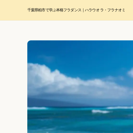
Skip
to
千葉県柏市で学ぶ本格フラダンス｜ハラウ オ ラ・フラ ナオミ
content