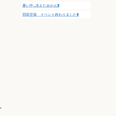
暑い中…冷えたみかん❣️
。
羽田空港 イベント終わりました❣️
ム