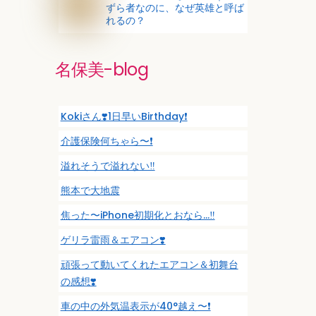
ずら者なのに、なぜ英雄と呼ば
れるの？
名保美-blog
Kokiさん❣️1日早いBirthday❗️
介護保険何ちゃら〜❗️
溢れそうで溢れない‼️
熊本で大地震
焦った〜iPhone初期化とおなら…‼️
ゲリラ雷雨＆エアコン❣️
頑張って動いてくれたエアコン＆初舞台
の感想❣️
車の中の外気温表示が40°越え〜❗️