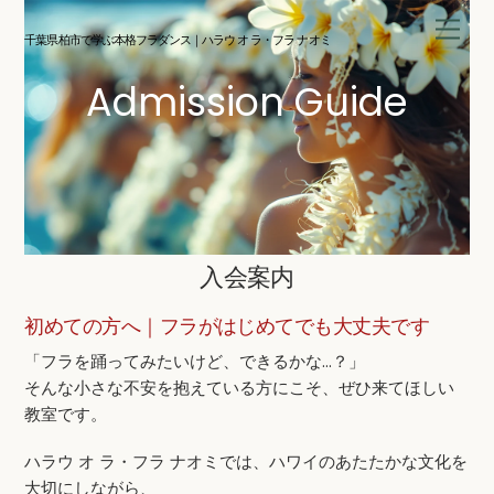
Skip
Men
to
千葉県柏市で学ぶ本格フラダンス｜ハラウ オ ラ・フラ ナオミ
content
Admission Guide
入会案内
初めての方へ｜フラがはじめてでも大丈夫です
「フラを踊ってみたいけど、できるかな…？」
そんな小さな不安を抱えている方にこそ、ぜひ来てほしい
教室です。
ハラウ オ ラ・フラ ナオミでは、ハワイのあたたかな文化を
大切にしながら、