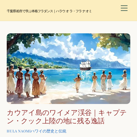
Skip
Men
to
千葉県柏市で学ぶ本格フラダンス｜ハラウ オ ラ・フラ ナオミ
content
カウアイ島のワイメア渓谷｜キャプテ
ン・クック上陸の地に残る逸話
ハワイの歴史と伝統
HULA NAOMI