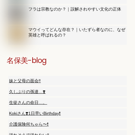
フラは宗教なのか？｜誤解されやすい文化の正体
マウイってどんな存在？｜いたずら者なのに、なぜ
英雄と呼ばれるの？
名保美-blog
妹と父母の面会‼️
久しぶりの孫達…❣️
生徒さんの命日…。
Kokiさん❣️1日早いBirthday❗️
介護保険何ちゃら〜❗️