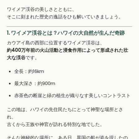
ワイメア渓谷の美しさとともに、
そこに刻まれた歴史の逸話をひも解いていきましょう。
1. ワイメア渓谷とは？ハワイの大自然が生んだ奇跡
カウアイ島の西部に位置するワイメア渓谷は、
約400万年前の火山活動と浸食作用によって形成された壮
大な渓谷
です。
全長：約16km
最大深さ：約900m
赤茶色の断崖と緑の植生が織りなす美しいコントラスト
この地は、ハワイの先住民たちにとって神聖な場所とさ
れ、
古くから王族や神官が訪れる特別な地でした。
そんな神秘的な場所に、ある日、異国の船が姿を現したの