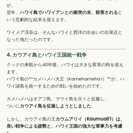
が、
翌年、
ハワイ島でハワイアンとの衝突の末、殺害される
と
いう悲劇的な結末を迎えます。
ワイメア渓谷は、そんなハワイと西洋の出会いの出発点と
なった地だったのです。
4. カウアイ島とハワイ王国統一戦争
クックの来航から40年後、ハワイは大きな変革の時を迎え
ます。
ハワイ島の**カメハメハ大王（Kamehameha I）**が、ハ
ワイ諸島を統一するための戦いを始めたのです。
カメハメハはオアフ島、マウイ島を次々と征服し、
ついに
カウアイ島を征服しようとしました
。
しかし、カウアイ島の王
カウムアリイ（Kaumuali‘i）は、
長い戦争による疲弊と、ハワイ王国の強大な軍事力を考慮