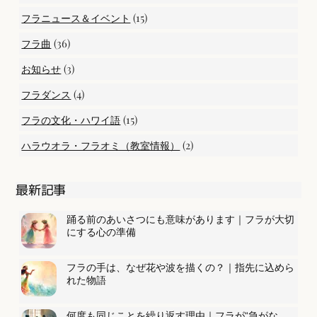
(15)
フラニュース＆イベント
(36)
フラ曲
(3)
お知らせ
(4)
フラダンス
(15)
フラの文化・ハワイ語
(2)
ハラウオラ・フラオミ（教室情報）
最新記事
踊る前のあいさつにも意味があります｜フラが大切
にする心の準備
フラの手は、なぜ花や波を描くの？｜指先に込めら
れた物語
何度も同じことを繰り返す理由｜フラが“急がな