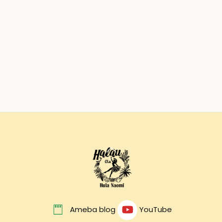
Back
To
Top
Ameba blog
YouTube