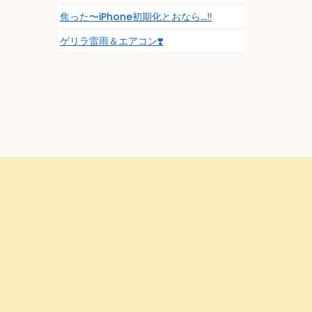
焦った〜iPhone初期化とおなら…‼️
ゲリラ雷雨＆エアコン❣️