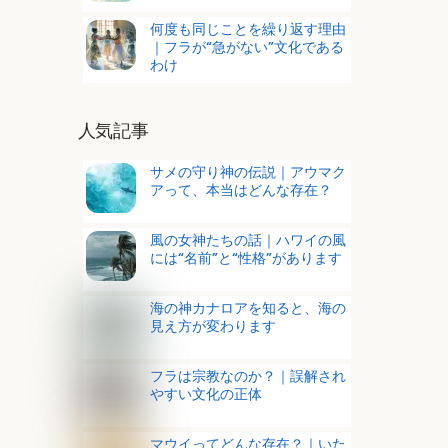
何度も同じことを繰り返す理由
｜フラが“急がない”文化である
わけ
人気記事
サメの守り神の伝説｜アウマク
アって、本当はどんな存在？
風の女神たちの話｜ハワイの風
には“名前”と“性格”があります
海の神カナロアを知ると、海の
見え方が変わります
フラは宗教なのか？｜誤解され
やすい文化の正体
マウイってどんな存在？｜いた