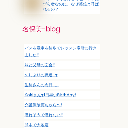
ずら者なのに、なぜ英雄と呼ば
れるの？
名保美-blog
バス＆電車＆徒歩でレッスン場所に行き
ました‼️
妹と父母の面会‼️
久しぶりの孫達…❣️
生徒さんの命日…。
Kokiさん❣️1日早いBirthday❗️
介護保険何ちゃら〜❗️
溢れそうで溢れない‼️
熊本で大地震