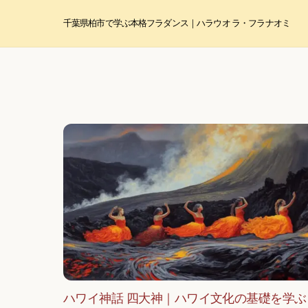
Skip
to
千葉県柏市で学ぶ本格フラダンス｜ハラウ オ ラ・フラ ナオミ
content
ハワイ神話 四大神｜ハワイ文化の基礎を学ぶ