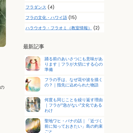
(4)
フラダンス
(15)
フラの文化・ハワイ語
(2)
ハラウオラ・フラオミ（教室情報）
最新記事
踊る前のあいさつにも意味があ
ります｜フラが大切にする心の
準備
フラの手は、なぜ花や波を描く
の？｜指先に込められた物語
民の
何度も同じことを繰り返す理由
｜フラが“急がない”文化である
わけ
聖地ワヒ・パナの話｜「近づく
前に知っておきたい」島の約束
ごと