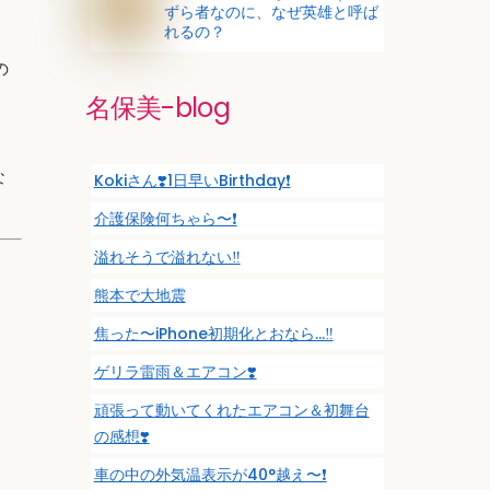
ずら者なのに、なぜ英雄と呼ば
れるの？
の
名保美-blog
な
Kokiさん❣️1日早いBirthday❗️
介護保険何ちゃら〜❗️
溢れそうで溢れない‼️
熊本で大地震
。
焦った〜iPhone初期化とおなら…‼️
ゲリラ雷雨＆エアコン❣️
頑張って動いてくれたエアコン＆初舞台
の感想❣️
車の中の外気温表示が40°越え〜❗️