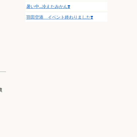
暑い中…冷えたみかん❣️
羽田空港 イベント終わりました❣️
農