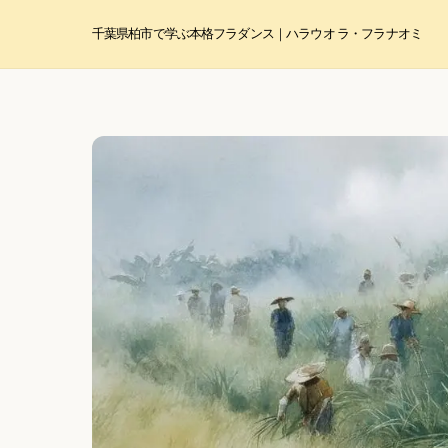
Skip
to
千葉県柏市で学ぶ本格フラダンス｜ハラウ オ ラ・フラ ナオミ
content