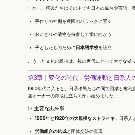
しかし、移民たちはその中でも日本の風習や言語、
手作りの神棚を農園のバラックに置く
おにぎりや漬物を持参して畑に向かう
子どもたちのために
日本語学校
を設立
こうした文化の維持は、後の世代にとって大きな拠
第3章｜変化の時代：労働運動と日系人
1900年代に入ると、日系移民たちの間で団結と権
園オーナーの搾取に立ち向かい始めました。
▷ 主要な出来事
1909年と1920年の大規模なストライキ
：日系人
労働組合の結成
と団体交渉の実現