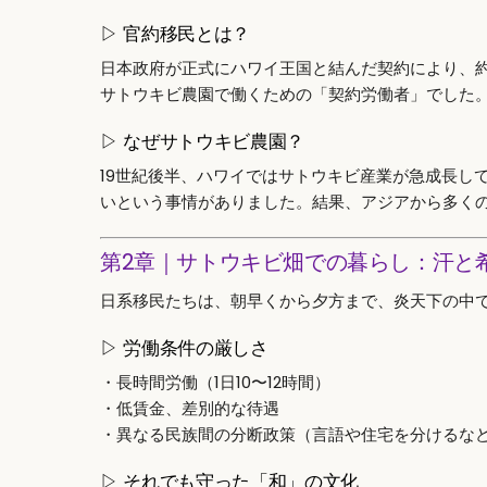
▷ 官約移民とは？
日本政府が正式にハワイ王国と結んだ契約により、約
サトウキビ農園で働くための「契約労働者」でした
▷ なぜサトウキビ農園？
19世紀後半、ハワイではサトウキビ産業が急成長し
いという事情がありました。結果、アジアから多く
第2章｜サトウキビ畑での暮らし：汗と
日系移民たちは、朝早くから夕方まで、炎天下の中
▷ 労働条件の厳しさ
・長時間労働（1日10〜12時間）
・低賃金、差別的な待遇
・異なる民族間の分断政策（言語や住宅を分けるな
▷ それでも守った「和」の文化