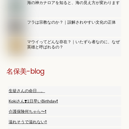
海の神カナロアを知ると、海の見え方が変わります
フラは宗教なのか？｜誤解されやすい文化の正体
マウイってどんな存在？｜いたずら者なのに、なぜ
英雄と呼ばれるの？
名保美-blog
生徒さんの命日…。
Kokiさん❣️1日早いBirthday❗️
介護保険何ちゃら〜❗️
溢れそうで溢れない‼️