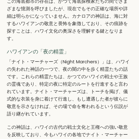
この海底都市の存在は、かつて海底探検家たちの間でさま
ざまな憶測を呼びましたが、現在でもその正確な場所や詳
細は明らかになっていません。カナロアの神話は、海に対
するハワイアンの敬意と畏怖を象徴しており、その痕跡を
探すことは、ハワイ文化の奥深さを理解する鍵となりま
す。
ハワイアンの「夜の精霊」
「ナイト・マーチャーズ（Night Marchers）」は、ハワイ
の失われた神話の一つで、夜の闇の中を歩く精霊たちの話
です。これらの精霊たちは、かつてのハワイの戦士や王族
の霊魂であり、特定の夜に特定のルートを行進すると言わ
れています。ナイト・マーチャーズは、トーチを掲げ、儀
式的な衣装を身に着けて行進し、もし遭遇した者が彼らに
敬意を示さなければ、その場で命を奪われるという伝説が
語り継がれています。
この神話は、ハワイの古代の戦士文化と王権への強い敬意
を反映しており、今もハワイの各地でナイト・マーチャー