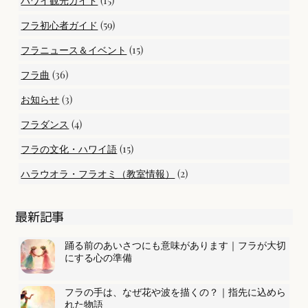
ハワイ観光ガイド
(59)
フラ初心者ガイド
(15)
フラニュース＆イベント
(36)
フラ曲
(3)
お知らせ
(4)
フラダンス
(15)
フラの文化・ハワイ語
(2)
ハラウオラ・フラオミ（教室情報）
最新記事
踊る前のあいさつにも意味があります｜フラが大切
にする心の準備
フラの手は、なぜ花や波を描くの？｜指先に込めら
れた物語