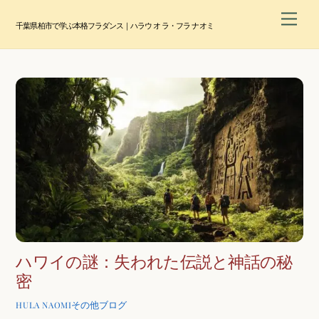
Skip
Men
to
千葉県柏市で学ぶ本格フラダンス｜ハラウ オ ラ・フラ ナオミ
content
ハワイの謎：失われた伝説と神話の秘
密
その他ブログ
HULA NAOMI