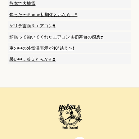
熊本で大地震
焦った〜iPhone初期化とおなら…‼️
ゲリラ雷雨＆エアコン❣️
頑張って動いてくれたエアコン＆初舞台の感想❣️
車の中の外気温表示が40°越え〜❗️
暑い中…冷えたみかん❣️
Back
To
Top