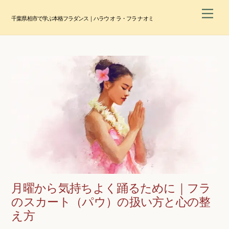
Skip
Men
to
千葉県柏市で学ぶ本格フラダンス｜ハラウ オ ラ・フラ ナオミ
content
月曜から気持ちよく踊るために｜フラ
のスカート（パウ）の扱い方と心の整
え方