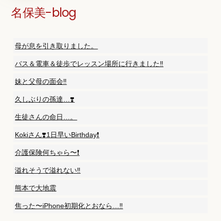
名保美-blog
母が息を引き取りました。
バス＆電車＆徒歩でレッスン場所に行きました‼️
妹と父母の面会‼️
久しぶりの孫達…❣️
生徒さんの命日…。
Kokiさん❣️1日早いBirthday❗️
介護保険何ちゃら〜❗️
溢れそうで溢れない‼️
熊本で大地震
焦った〜iPhone初期化とおなら…‼️