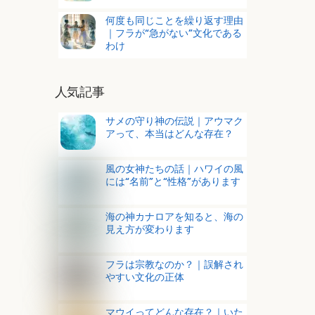
何度も同じことを繰り返す理由
｜フラが“急がない”文化である
わけ
人気記事
サメの守り神の伝説｜アウマク
アって、本当はどんな存在？
風の女神たちの話｜ハワイの風
には“名前”と“性格”があります
海の神カナロアを知ると、海の
見え方が変わります
フラは宗教なのか？｜誤解され
やすい文化の正体
マウイってどんな存在？｜いた