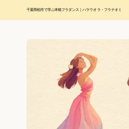
Skip
to
千葉県柏市で学ぶ本格フラダンス｜ハラウ オ ラ・フラ ナオミ
content