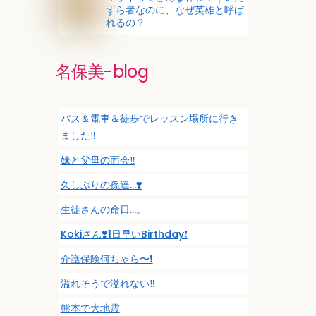
ずら者なのに、なぜ英雄と呼ば
れるの？
名保美-blog
バス＆電車＆徒歩でレッスン場所に行き
ました‼️
妹と父母の面会‼️
久しぶりの孫達…❣️
生徒さんの命日…。
Kokiさん❣️1日早いBirthday❗️
介護保険何ちゃら〜❗️
溢れそうで溢れない‼️
熊本で大地震