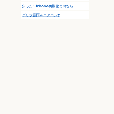
焦った〜iPhone初期化とおなら…‼️
ゲリラ雷雨＆エアコン❣️