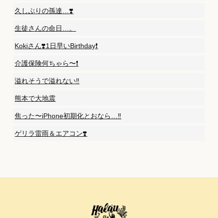
久しぶりの孫達…❣️
生徒さんの命日…。
Kokiさん❣️1日早いBirthday❗️
介護保険何ちゃら〜❗️
溢れそうで溢れない‼️
熊本で大地震
焦った〜iPhone初期化とおなら…‼️
ゲリラ雷雨＆エアコン❣️
Back
To
Top