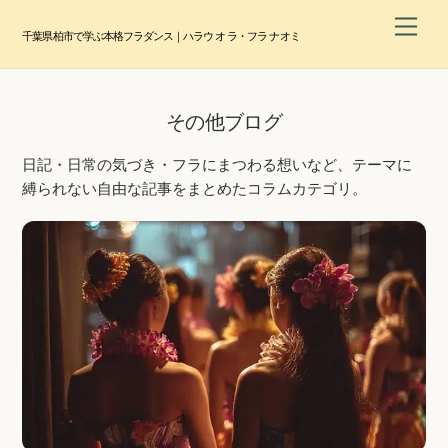
Skip
Men
to
千葉県柏市で学ぶ本格フラダンス｜ハラウ オ ラ・フラ ナオミ
content
その他ブログ
日記・日常の気づき・フラにまつわる想いなど、テーマに
縛られない自由な記事をまとめたコラムカテゴリ。