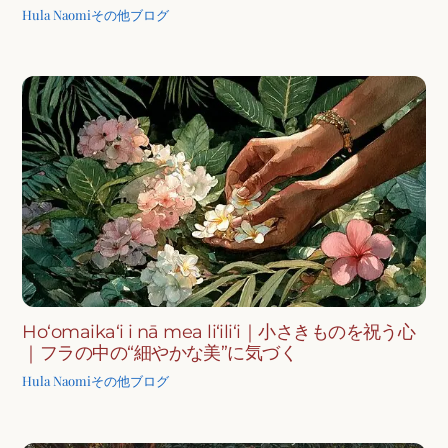
Hula Naomi
その他ブログ
Hoʻomaikaʻi i nā mea liʻiliʻi｜小さきものを祝う心
｜フラの中の“細やかな美”に気づく
Hula Naomi
その他ブログ