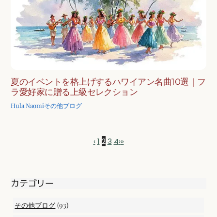
夏のイベントを格上げするハワイアン名曲10選｜フ
ラ愛好家に贈る上級セレクション
Hula Naomi
その他ブログ
‹
1
2
3
4
›
»
カテゴリー
(93)
その他ブログ