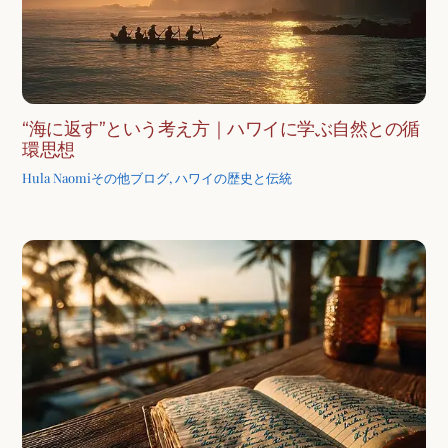
“海に返す”という考え方｜ハワイに学ぶ自然との循
環思想
Hula Naomi
その他ブログ
,
ハワイの歴史と伝統