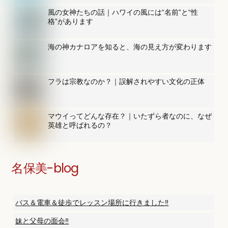
風の女神たちの話｜ハワイの風には“名前”と“性
格”があります
海の神カナロアを知ると、海の見え方が変わります
フラは宗教なのか？｜誤解されやすい文化の正体
マウイってどんな存在？｜いたずら者なのに、なぜ
英雄と呼ばれるの？
名保美-blog
バス＆電車＆徒歩でレッスン場所に行きました‼️
妹と父母の面会‼️