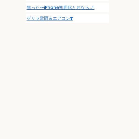
焦った〜iPhone初期化とおなら…‼️
ゲリラ雷雨＆エアコン❣️