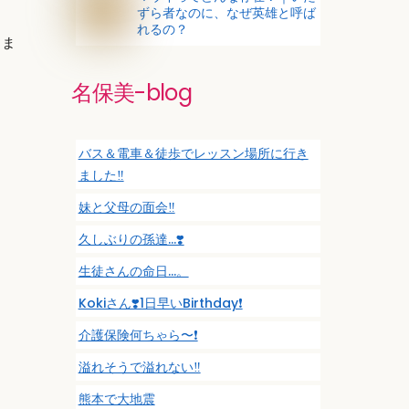
ずら者なのに、なぜ英雄と呼ば
れるの？
りま
名保美-blog
バス＆電車＆徒歩でレッスン場所に行き
ました‼️
妹と父母の面会‼️
久しぶりの孫達…❣️
生徒さんの命日…。
Kokiさん❣️1日早いBirthday❗️
介護保険何ちゃら〜❗️
溢れそうで溢れない‼️
熊本で大地震