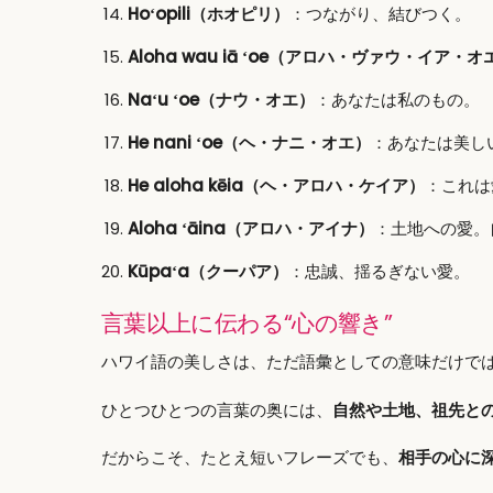
Hoʻopili（ホオピリ）
：つながり、結びつく。
Aloha wau iā ʻoe（アロハ・ヴァウ・イア・オ
Naʻu ʻoe（ナウ・オエ）
：あなたは私のもの。
He nani ʻoe（ヘ・ナニ・オエ）
：あなたは美し
He aloha kēia（ヘ・アロハ・ケイア）
：これは
Aloha ʻāina（アロハ・アイナ）
：土地への愛。
Kūpaʻa（クーパア）
：忠誠、揺るぎない愛。
言葉以上に伝わる“心の響き”
ハワイ語の美しさは、ただ語彙としての意味だけで
ひとつひとつの言葉の奥には、
自然や土地、祖先と
だからこそ、たとえ短いフレーズでも、
相手の心に