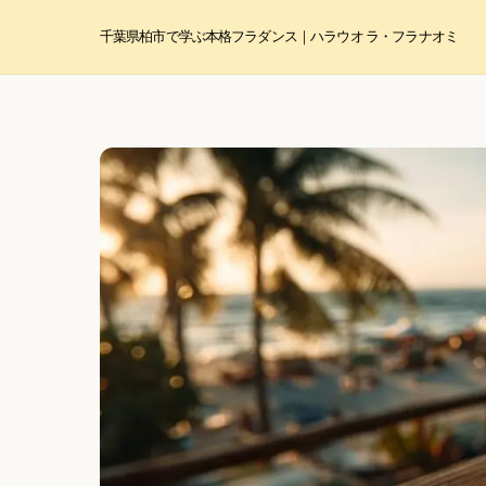
Skip
to
千葉県柏市で学ぶ本格フラダンス｜ハラウ オ ラ・フラ ナオミ
content