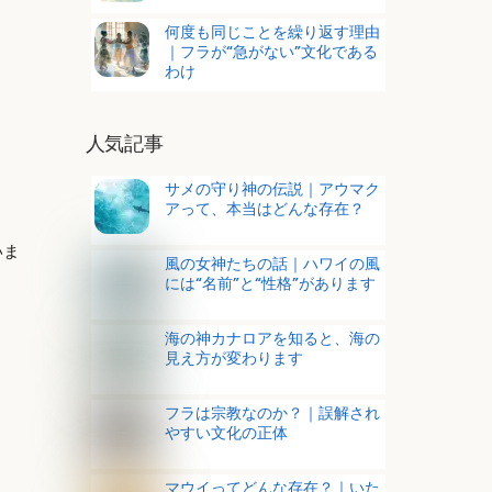
何度も同じことを繰り返す理由
｜フラが“急がない”文化である
わけ
人気記事
サメの守り神の伝説｜アウマク
アって、本当はどんな存在？
いま
風の女神たちの話｜ハワイの風
には“名前”と“性格”があります
海の神カナロアを知ると、海の
見え方が変わります
フラは宗教なのか？｜誤解され
やすい文化の正体
マウイってどんな存在？｜いた