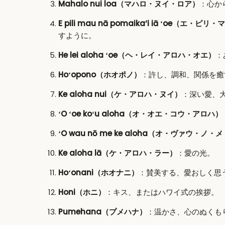
Mahalo nui loa（マハロ・ヌイ・ロア）
：心か
E pili mau nā pomaika‘i iā ʻoe
すように。
He lei aloha ʻoe（ヘ・レイ・アロハ・オエ）
：
Hoʻopono（ホオポノ）
：許し、調和、関係を癒
Ke aloha nui（ケ・アロハ・ヌイ）
：深い愛、
ʻO ʻoe koʻu aloha（オ・オエ・コウ・アロハ）
ʻO wau nō me ke aloha（オ・ヴァウ・ノ
Ke aloha lā（ケ・アロハ・ラー）
：愛の光。
Hoʻonani（ホオナニ）
：賛美する、愛おしく思
Honi（ホニ）
：キス、またはハワイ式の挨拶。
Pumehana（プメハナ）
：温かさ、心のぬくも