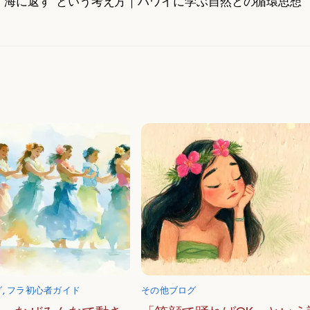
“海に返す”という考え方｜ハワイに学ぶ自然との循環思想
グ
,
フラ初心者ガイド
その他ブログ