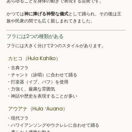
あらゆることを身体の動きで表現する芸術です。
かつては
神に捧げる神聖な儀式
として踊られ、その後は王
族や民衆の間でも広く親しまれてきました。
フラには2つの種類がある
フラには大きく分けて2つのスタイルがあります。
カヒコ（Hula Kahiko）
・古典フラ
・チャント（詠唱）に合わせて踊る
・打楽器（イプ、パフ）を使用
・力強く、厳粛な雰囲気
・神話や歴史を表現することが多い
アウアナ（Hula ʻAuana）
・現代フラ
・ハワイアンソングやウクレレに合わせて踊る