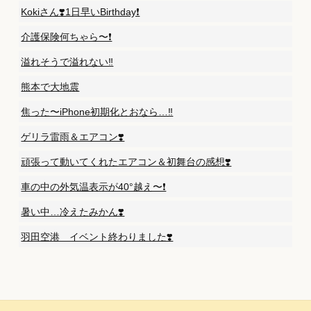
Kokiさん❣️1日早いBirthday❗️
介護保険何ちゃら〜❗️
溢れそうで溢れない‼️
熊本で大地震
焦った〜iPhone初期化とおなら…‼️
ゲリラ雷雨＆エアコン❣️
頑張って動いてくれたエアコン＆初舞台の感想❣️
車の中の外気温表示が40°越え〜❗️
暑い中…冷えたみかん❣️
羽田空港 イベント終わりました❣️