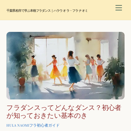
Skip
Men
to
千葉県柏市で学ぶ本格フラダンス｜ハラウ オ ラ・フラ ナオミ
content
フラダンスってどんなダンス？初心者
が知っておきたい基本のき
フラ初心者ガイド
HULA NAOMI