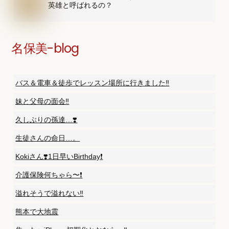
英雄と呼ばれるの？
名保美-blog
バス＆電車＆徒歩でレッスン場所に行きました‼️
妹と父母の面会‼️
久しぶりの孫達…❣️
生徒さんの命日…。
Kokiさん❣️1日早いBirthday❗️
介護保険何ちゃら〜❗️
溢れそうで溢れない‼️
熊本で大地震