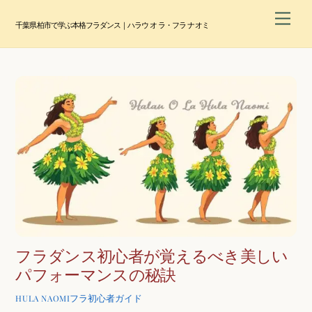
Skip
Men
to
千葉県柏市で学ぶ本格フラダンス｜ハラウ オ ラ・フラ ナオミ
content
フラダンス初心者が覚えるべき美しい
パフォーマンスの秘訣
フラ初心者ガイド
HULA NAOMI