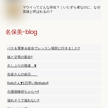
マウイってどんな存在？｜いたずら者なのに、なぜ
英雄と呼ばれるの？
名保美-blog
バス＆電車＆徒歩でレッスン場所に行きました‼️
妹と父母の面会‼️
久しぶりの孫達…❣️
生徒さんの命日…。
Kokiさん❣️1日早いBirthday❗️
介護保険何ちゃら〜❗️
溢れそうで溢れない‼️