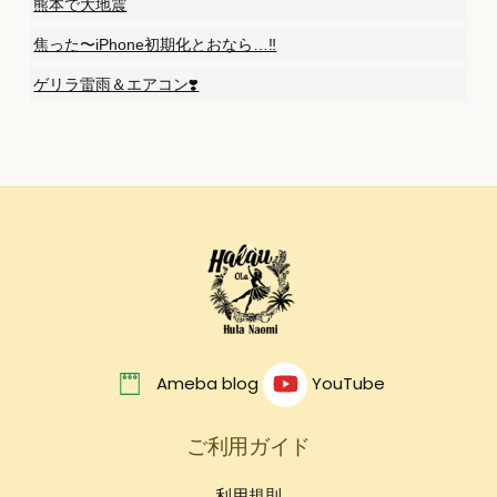
熊本で大地震
焦った〜iPhone初期化とおなら…‼️
ゲリラ雷雨＆エアコン❣️
Back
To
Top
Ameba blog
YouTube
ご利用ガイド
利用規則