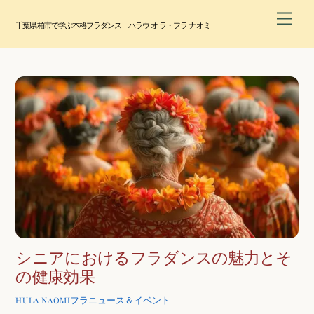
Skip
Men
to
千葉県柏市で学ぶ本格フラダンス｜ハラウ オ ラ・フラ ナオミ
content
シニアにおけるフラダンスの魅力とそ
の健康効果
フラニュース＆イベント
HULA NAOMI