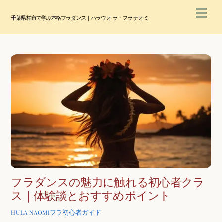
Skip
Men
to
千葉県柏市で学ぶ本格フラダンス｜ハラウ オ ラ・フラ ナオミ
content
フラダンスの魅力に触れる初心者クラ
ス｜体験談とおすすめポイント
フラ初心者ガイド
HULA NAOMI