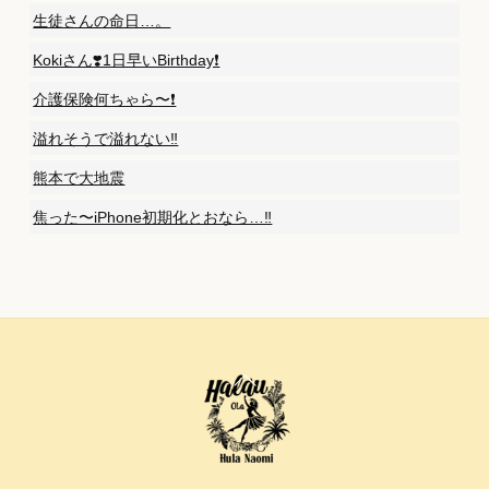
生徒さんの命日…。
Kokiさん❣️1日早いBirthday❗️
介護保険何ちゃら〜❗️
溢れそうで溢れない‼️
熊本で大地震
焦った〜iPhone初期化とおなら…‼️
Back
To
Top