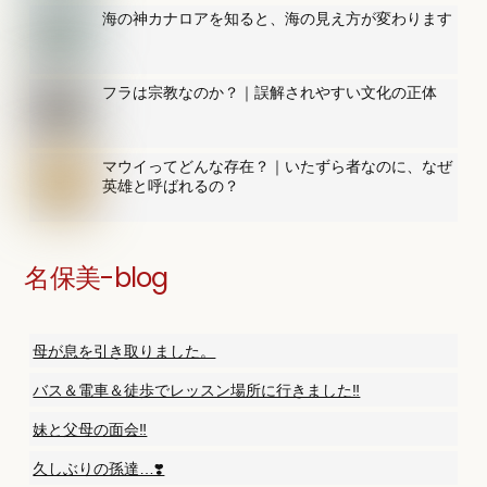
海の神カナロアを知ると、海の見え方が変わります
フラは宗教なのか？｜誤解されやすい文化の正体
マウイってどんな存在？｜いたずら者なのに、なぜ
英雄と呼ばれるの？
名保美-blog
母が息を引き取りました。
バス＆電車＆徒歩でレッスン場所に行きました‼️
妹と父母の面会‼️
久しぶりの孫達…❣️