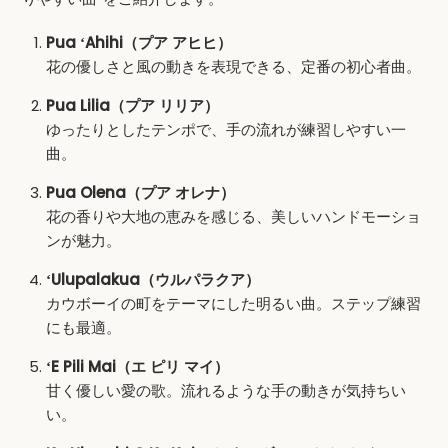
Pua ʻAhihi（プア アヒヒ）
花の優しさと風の動きを表現できる、定番の初心者曲。
Pua Lilia（プア リリア）
ゆったりとしたテンポで、手の流れが練習しやすい一
曲。
Pua Olena（プア オレナ）
花の香りや大地の恵みを感じる、美しいハンドモーショ
ンが魅力。
ʻUlupalakua（ウルパラクア）
カウボーイの町をテーマにした明るい曲。ステップ練習
にも最適。
ʻE Pili Mai（エ ピリ マイ）
甘く優しい愛の歌。流れるような手の動きが気持ちい
い。