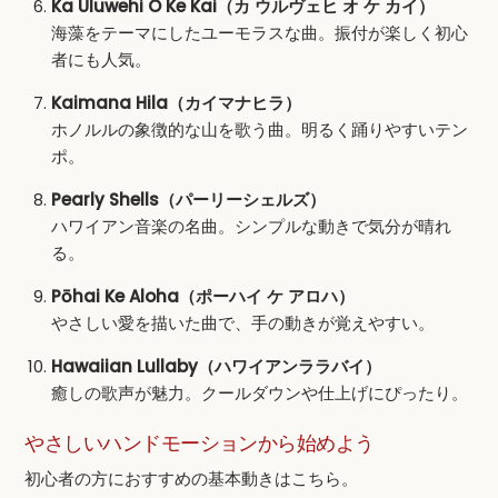
Ka Uluwehi O Ke Kai（カ ウルヴェヒ オ ケ カイ）
海藻をテーマにしたユーモラスな曲。振付が楽しく初心
者にも人気。
Kaimana Hila（カイマナヒラ）
ホノルルの象徴的な山を歌う曲。明るく踊りやすいテン
ポ。
Pearly Shells（パーリーシェルズ）
ハワイアン音楽の名曲。シンプルな動きで気分が晴れ
る。
Pōhai Ke Aloha（ポーハイ ケ アロハ）
やさしい愛を描いた曲で、手の動きが覚えやすい。
Hawaiian Lullaby（ハワイアンララバイ）
癒しの歌声が魅力。クールダウンや仕上げにぴったり。
やさしいハンドモーションから始めよう
初心者の方におすすめの基本動きはこちら。