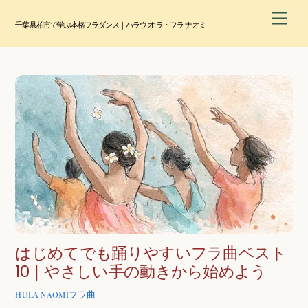
Skip
Men
to
千葉県柏市で学ぶ本格フラダンス｜ハラウ オ ラ・フラ ナオミ
content
はじめてでも踊りやすいフラ曲ベスト
10｜やさしい手の動きから始めよう
フラ曲
HULA NAOMI