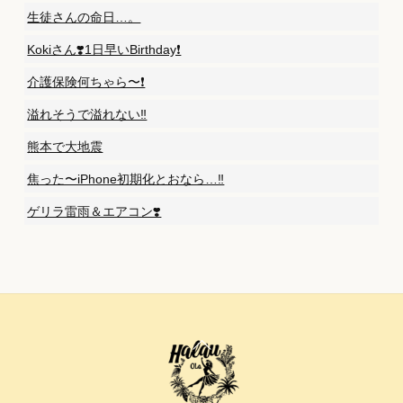
生徒さんの命日…。
Kokiさん❣️1日早いBirthday❗️
介護保険何ちゃら〜❗️
溢れそうで溢れない‼️
熊本で大地震
焦った〜iPhone初期化とおなら…‼️
ゲリラ雷雨＆エアコン❣️
Back
To
Top