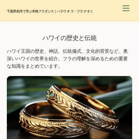
Skip
Men
to
千葉県柏市で学ぶ本格フラダンス｜ハラウ オ ラ・フラ ナオミ
content
ハワイの歴史と伝統
ハワイ王国の歴史、神話、伝統儀式、文化的背景など、奥
深いハワイの世界を紹介。フラの理解を深めるための重要
な知識をまとめています。