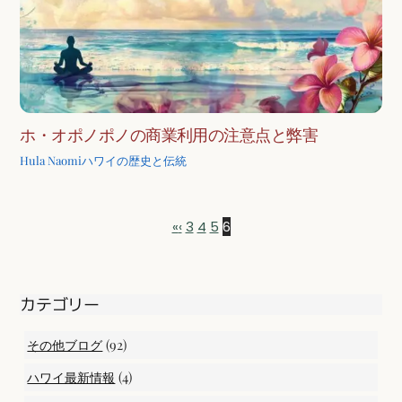
ホ・オポノポノの商業利用の注意点と弊害
Hula Naomi
ハワイの歴史と伝統
«
‹
3
4
5
6
カテゴリー
(92)
その他ブログ
(4)
ハワイ最新情報