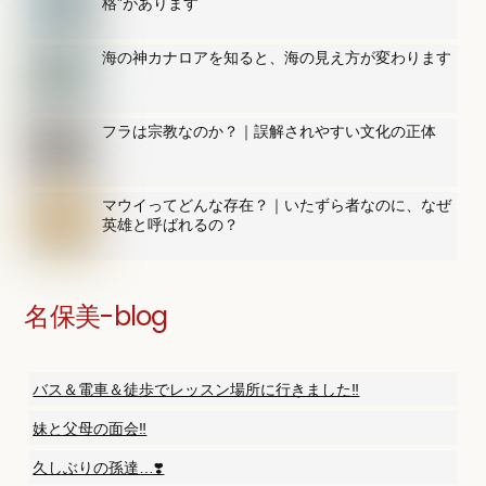
格”があります
海の神カナロアを知ると、海の見え方が変わります
フラは宗教なのか？｜誤解されやすい文化の正体
マウイってどんな存在？｜いたずら者なのに、なぜ
英雄と呼ばれるの？
名保美-blog
バス＆電車＆徒歩でレッスン場所に行きました‼️
妹と父母の面会‼️
久しぶりの孫達…❣️