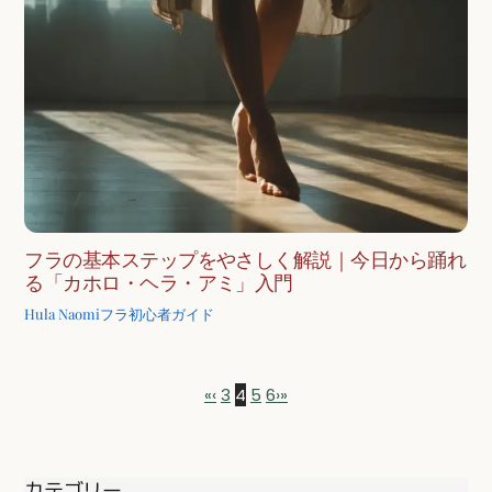
フラの基本ステップをやさしく解説｜今日から踊れ
る「カホロ・ヘラ・アミ」入門
Hula Naomi
フラ初心者ガイド
«
‹
3
4
5
6
›
»
カテゴリー