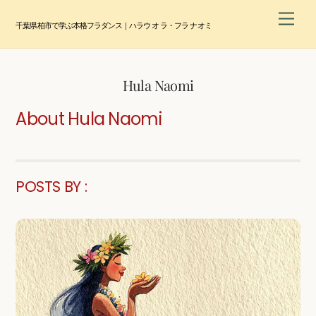
Skip
Men
to
千葉県柏市で学ぶ本格フラダンス｜ハラウ オ ラ・フラ ナオミ
content
Hula Naomi
About
Hula Naomi
POSTS BY :