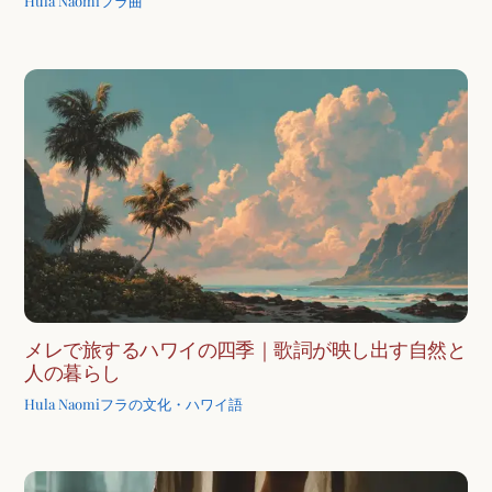
Hula Naomi
フラ曲
メレで旅するハワイの四季｜歌詞が映し出す自然と
人の暮らし
Hula Naomi
フラの文化・ハワイ語