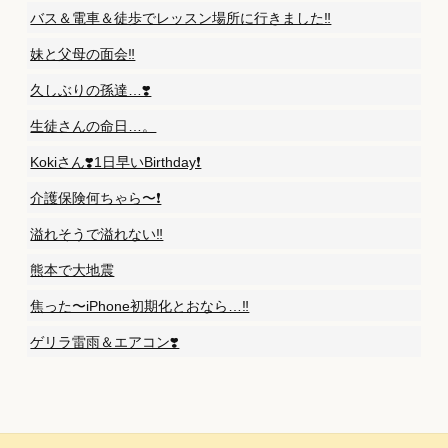
バス＆電車＆徒歩でレッスン場所に行きました‼️
妹と父母の面会‼️
久しぶりの孫達…❣️
生徒さんの命日…。
Kokiさん❣️1日早いBirthday❗️
介護保険何ちゃら〜❗️
溢れそうで溢れない‼️
熊本で大地震
焦った〜iPhone初期化とおなら…‼️
ゲリラ雷雨＆エアコン❣️