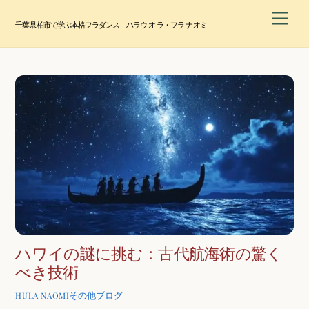
Skip
Men
to
千葉県柏市で学ぶ本格フラダンス｜ハラウ オ ラ・フラ ナオミ
content
ハワイの謎に挑む：古代航海術の驚く
べき技術
その他ブログ
HULA NAOMI