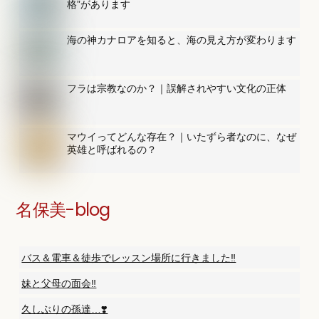
格”があります
海の神カナロアを知ると、海の見え方が変わります
フラは宗教なのか？｜誤解されやすい文化の正体
マウイってどんな存在？｜いたずら者なのに、なぜ
英雄と呼ばれるの？
名保美-blog
バス＆電車＆徒歩でレッスン場所に行きました‼️
妹と父母の面会‼️
久しぶりの孫達…❣️