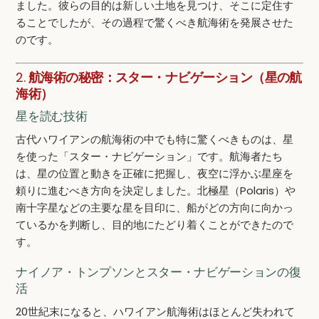
ました。彼らの目的は新しい土地を見つけ、そこに定住す
ることでしたが、その過程で驚くべき航海術を発展させた
のです。
2.
航海術の秘密：スター・ナビゲーション（星の航
海術）
星を読む技術
古代ハワイアンの航海術の中でも特に驚くべきものは、星
を使った「スター・ナビゲーション」です。航海者たち
は、星の位置と動きを正確に把握し、夜空に浮かぶ星座を
頼りに進むべき方向を決定しました。北極星（Polaris）や
南十字星などの主要な星を目印に、船がどの方向に向かっ
ているかを判断し、目的地にたどり着くことができたので
す。
ナイノア・トンプソンとスター・ナビゲーションの復
活
20世紀末になると、ハワイアン航海術はほとんど失われて