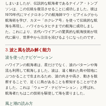
しまいましたが、伝説的な航海者であるナイノア・トンプ
ソンは、この伝統を復活させることに成功しました。彼は
1970年代にマイクロネシアの航海師マウ・ピアイルグから
航海術を学び、カヌー「ホクレア号」を使って伝統的な航
海を再現し、ハワイからタヒチまでの航海に成功しまし
た。これにより、古代ハワイアンの驚異的な航海技術が現
代に蘇り、世界中から注目を浴びるようになったのです。
3.
波と風を読み解く能力
波を使ったナビゲーション
ハワイアンの航海者は、星だけでなく、波のパターンや海
流も利用して航海しました。波は、遠く離れた島や陸地に
ぶつかることで生まれるため、波の向きや高さ、動きを観
察することで、近くに島があることを察知することができ
ました。これは「ウェーブ・ナビゲーション」と呼ばれ、
航海者たちはこの技術を駆使して海を渡りました。
風と潮の読み方