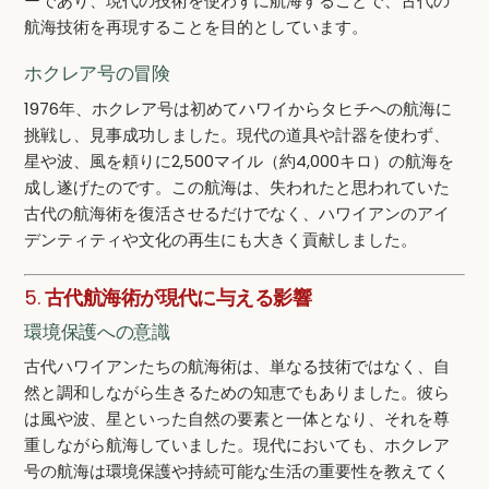
ーであり、現代の技術を使わずに航海することで、古代の
航海技術を再現することを目的としています。
ホクレア号の冒険
1976年、ホクレア号は初めてハワイからタヒチへの航海に
挑戦し、見事成功しました。現代の道具や計器を使わず、
星や波、風を頼りに2,500マイル（約4,000キロ）の航海を
成し遂げたのです。この航海は、失われたと思われていた
古代の航海術を復活させるだけでなく、ハワイアンのアイ
デンティティや文化の再生にも大きく貢献しました。
5.
古代航海術が現代に与える影響
環境保護への意識
古代ハワイアンたちの航海術は、単なる技術ではなく、自
然と調和しながら生きるための知恵でもありました。彼ら
は風や波、星といった自然の要素と一体となり、それを尊
重しながら航海していました。現代においても、ホクレア
号の航海は環境保護や持続可能な生活の重要性を教えてく