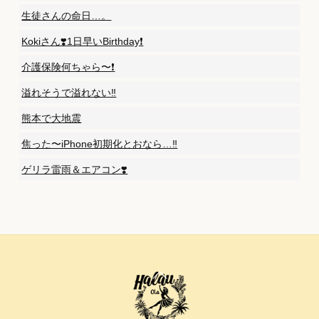
生徒さんの命日…。
Kokiさん❣️1日早いBirthday❗️
介護保険何ちゃら〜❗️
溢れそうで溢れない‼️
熊本で大地震
焦った〜iPhone初期化とおなら…‼️
ゲリラ雷雨＆エアコン❣️
Back
To
Top